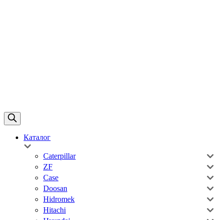
Каталог
Caterpillar
ZF
Case
Doosan
Hidromek
Hitachi