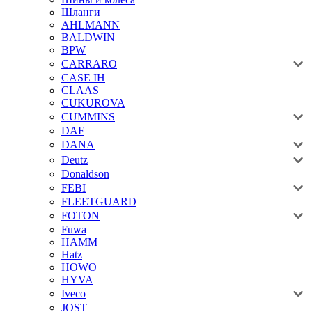
Шланги
AHLMANN
BALDWIN
BPW
CARRARO
CASE IH
CLAAS
CUKUROVA
CUMMINS
DAF
DANA
Deutz
Donaldson
FEBI
FLEETGUARD
FOTON
Fuwa
HAMM
Hatz
HOWO
HYVA
Iveco
JOST