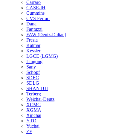
Carraro
CASE-IH
Cummins
CVS Ferrari
Dana
Fantuzzi
FAW (Deutz-Dalian)
Fresia
Kalmar
Kessler
LGCE (LGMG)
Liugong
Sany
Schopf
SDEC
SDLG
SHANTUI
Terberg
Weichai-Deutz
XCMG
XGMA
Xinchai
YTO
Yuchai
ZF