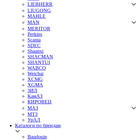
LIEBHERR
LIUGONG
MAHLE
MAN
MERITOR
Perkins
Scania
SDEC
Shaanxi
SHACMAN
SHANTUI
WABCO
Weichai
XCMG
XGMA
ЗИЛ
КамАЗ
КИРОВЕЦ
МАЗ
МТЗ
УрАЛ
Каталоги по брендам
Baudouin