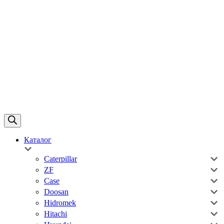
Каталог
Caterpillar
ZF
Case
Doosan
Hidromek
Hitachi