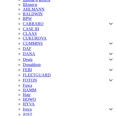
Шланги
AHLMANN
BALDWIN
BPW
CARRARO
CASE IH
CLAAS
CUKUROVA
CUMMINS
DAF
DANA
Deutz
Donaldson
FEBI
FLEETGUARD
FOTON
Fuwa
HAMM
Hatz
HOWO
HYVA
Iveco
JOST