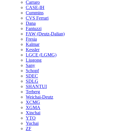
Carraro
CASE-IH
Cummins
CVS Ferrari
Dana
Fantuzzi
FAW (Deutz-Dalian)
Fresia
Kalmar
Kessler
LGCE (LGMG)
Liugong
Sany
Schopf
SDEC
SDLG
SHANTUI
Terberg
Weichai-Deutz
XCMG
XGMA
Xinchai
YTO
Yuchai
ZF