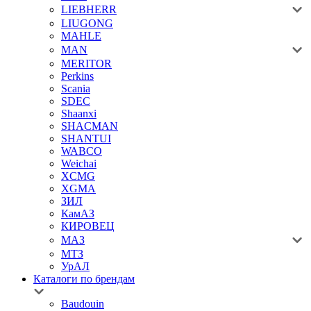
LIEBHERR
LIUGONG
MAHLE
MAN
MERITOR
Perkins
Scania
SDEC
Shaanxi
SHACMAN
SHANTUI
WABCO
Weichai
XCMG
XGMA
ЗИЛ
КамАЗ
КИРОВЕЦ
МАЗ
МТЗ
УрАЛ
Каталоги по брендам
Baudouin