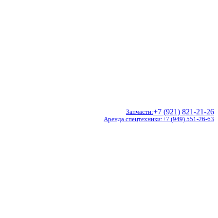
+7 (921) 821-21-26
Запчасти
Аренда спецтехники
+7 (949) 551-26-63
Doosan
Hidromek
CVS Ferrari