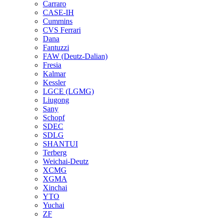
Carraro
CASE-IH
Cummins
CVS Ferrari
Dana
Fantuzzi
FAW (Deutz-Dalian)
Fresia
Kalmar
Kessler
LGCE (LGMG)
Liugong
Sany
Schopf
SDEC
SDLG
SHANTUI
Terberg
Weichai-Deutz
XCMG
XGMA
Xinchai
YTO
Yuchai
ZF