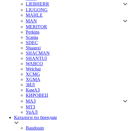
LIEBHERR
LIUGONG
MAHLE
MAN
MERITOR
Perkins
Scania
SDEC
Shaanxi
SHACMAN
SHANTUI
WABCO
Weichai
XCMG
XGMA
ЗИЛ
КамАЗ
КИРОВЕЦ
МАЗ
МТЗ
УрАЛ
Каталоги по брендам
Baudouin