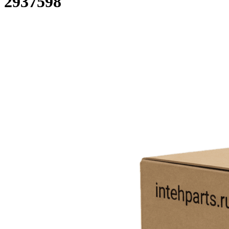
2937598