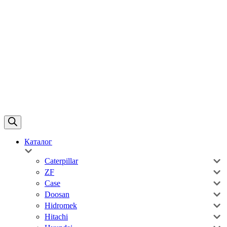
Каталог
Caterpillar
ZF
Case
Doosan
Hidromek
Hitachi