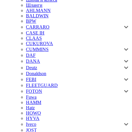
Шланги
AHLMANN
BALDWIN
BPW
CARRARO
CASE IH
CLAAS
CUKUROVA
CUMMINS
DAF
DANA
Deutz
Donaldson
FEBI
FLEETGUARD
FOTON
Fuwa
HAMM
Hatz
HOWO
HYVA
Iveco
JOST