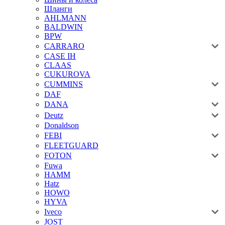
Шланги
AHLMANN
BALDWIN
BPW
CARRARO
CASE IH
CLAAS
CUKUROVA
CUMMINS
DAF
DANA
Deutz
Donaldson
FEBI
FLEETGUARD
FOTON
Fuwa
HAMM
Hatz
HOWO
HYVA
Iveco
JOST