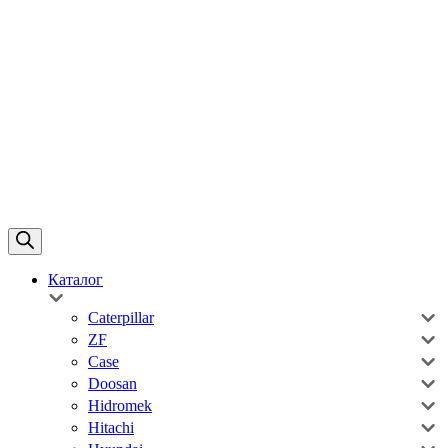
Каталог
Caterpillar
ZF
Case
Doosan
Hidromek
Hitachi