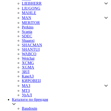
LIEBHERR
LIUGONG
MAHLE
MAN
MERITOR
Perkins
Scania
SDEC
Shaanxi
SHACMAN
SHANTUI
WABCO
Weichai
XCMG
XGMA
ЗИЛ
КамАЗ
КИРОВЕЦ
МАЗ
МТЗ
УрАЛ
Каталоги по брендам
Baudouin