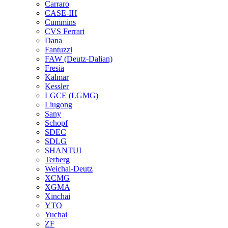
Carraro
CASE-IH
Cummins
CVS Ferrari
Dana
Fantuzzi
FAW (Deutz-Dalian)
Fresia
Kalmar
Kessler
LGCE (LGMG)
Liugong
Sany
Schopf
SDEC
SDLG
SHANTUI
Terberg
Weichai-Deutz
XCMG
XGMA
Xinchai
YTO
Yuchai
ZF