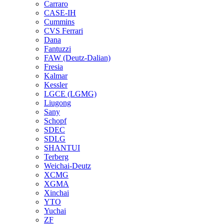
Carraro
CASE-IH
Cummins
CVS Ferrari
Dana
Fantuzzi
FAW (Deutz-Dalian)
Fresia
Kalmar
Kessler
LGCE (LGMG)
Liugong
Sany
Schopf
SDEC
SDLG
SHANTUI
Terberg
Weichai-Deutz
XCMG
XGMA
Xinchai
YTO
Yuchai
ZF