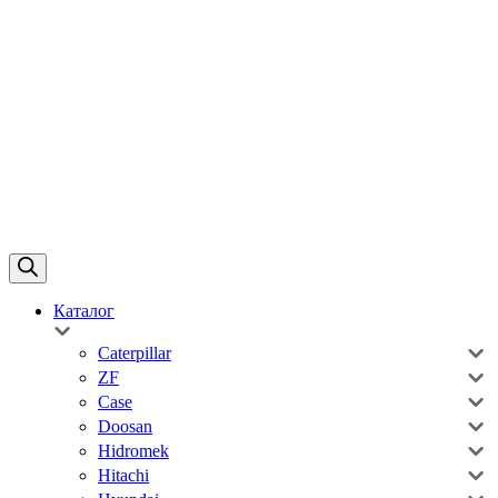
Каталог
Caterpillar
ZF
Case
Doosan
Hidromek
Hitachi