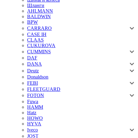
Шланги
AHLMANN
BALDWIN
BPW
CARRARO
CASE IH
CLAAS
CUKUROVA
CUMMINS
DAF
DANA
Deutz
Donaldson
FEBI
FLEETGUARD
FOTON
Fuwa
HAMM
Hatz
HOWO
HYVA
Iveco
JOST