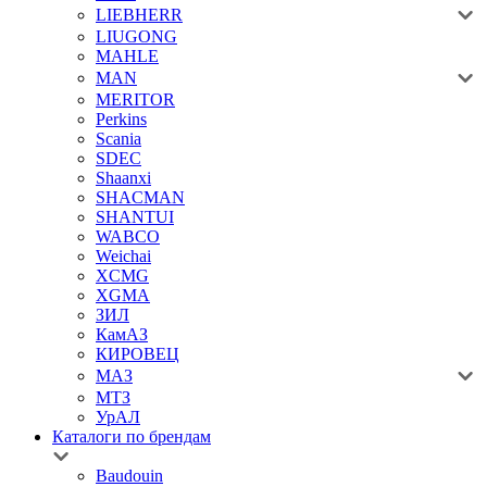
LIEBHERR
LIUGONG
MAHLE
MAN
MERITOR
Perkins
Scania
SDEC
Shaanxi
SHACMAN
SHANTUI
WABCO
Weichai
XCMG
XGMA
ЗИЛ
КамАЗ
КИРОВЕЦ
МАЗ
МТЗ
УрАЛ
Каталоги по брендам
Baudouin