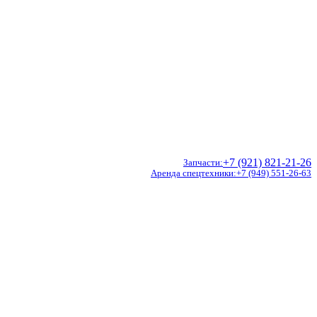
+7 (921) 821-21-26
Запчасти
Аренда спецтехники
+7 (949) 551-26-63
Doosan
Hidromek
CVS Ferrari