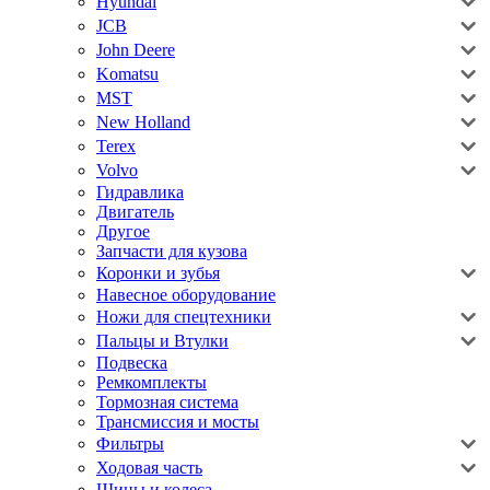
Hyundai
JCB
John Deere
Komatsu
MST
New Holland
Terex
Volvo
Гидравлика
Двигатель
Другое
Запчасти для кузова
Коронки и зубья
Навесное оборудование
Ножи для спецтехники
Пальцы и Втулки
Подвеска
Ремкомплекты
Тормозная система
Трансмиссия и мосты
Фильтры
Ходовая часть
Шины и колеса