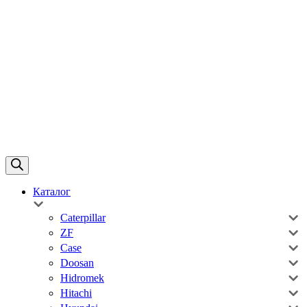
Каталог
Caterpillar
ZF
Case
Doosan
Hidromek
Hitachi