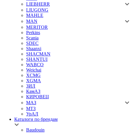
LIEBHERR
LIUGONG
MAHLE
MAN
MERITOR
Perkins
Scania
SDEC
Shaanxi
SHACMAN
SHANTUI
WABCO
Weichai
XCMG
XGMA
ЗИЛ
КамАЗ
КИРОВЕЦ
МАЗ
МТЗ
УрАЛ
Каталоги по брендам
Baudouin