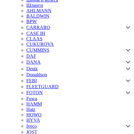
Шланги
AHLMANN
BALDWIN
BPW
CARRARO
CASE IH
CLAAS
CUKUROVA
CUMMINS
DAF
DANA
Deutz
Donaldson
FEBI
FLEETGUARD
FOTON
Fuwa
HAMM
Hatz
HOWO
HYVA
Iveco
JOST