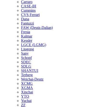
Carraro
CASE-IH
Cummins
CVS Ferrari
Dana
Fantuzzi
FAW (Deutz-Dalian)
Fresia
Kalmar
Kessler
LGCE (LGMG)
Liugong
Sany
Schopf
SDEC
SDLG
SHANTUI
Terberg
Weichai-Deutz
XCMG
XGMA
Xinchai
YTO
Yuchai
ZF