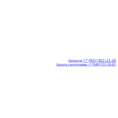
+7 (921) 821-21-26
Запчасти
Аренда спецтехники
+7 (949) 551-26-63
Doosan
Hidromek
CVS Ferrari