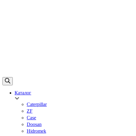
Каталог
Caterpillar
ZF
Case
Doosan
Hidromek