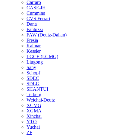
Carraro
CASE-IH
Cummins
CVS Ferrari
Dana
Fantuzzi
FAW (Deutz-Dalian)
Fresia
Kalmar
Kessler
LGCE (LGMG)
Liugong
Sany
Schopf
SDEC
SDLG
SHANTUI
Terberg
Weichai-Deutz
XCMG
XGMA
Xinchai
YTO
Yuchai
ZF