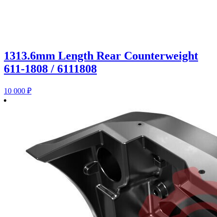
1313.6mm Length Rear Counterweight
611-1808 / 6111808
10 000
₽