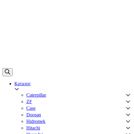
Каталог
Caterpillar
ZF
Case
Doosan
Hidromek
Hitachi