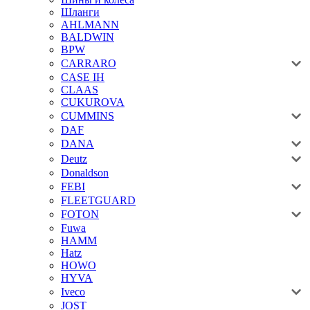
Шланги
AHLMANN
BALDWIN
BPW
CARRARO
CASE IH
CLAAS
CUKUROVA
CUMMINS
DAF
DANA
Deutz
Donaldson
FEBI
FLEETGUARD
FOTON
Fuwa
HAMM
Hatz
HOWO
HYVA
Iveco
JOST