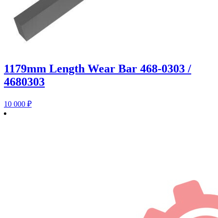
1179mm Length Wear Bar 468-0303 /
4680303
10 000
₽