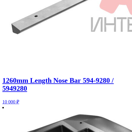
1260mm Length Nose Bar 594-9280 /
5949280
10 000
₽