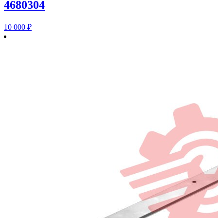
4680304
10 000
₽