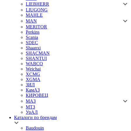
LIEBHERR
LIUGONG
MAHLE
MAN
MERITOR
Perkins
Scania
SDEC
Shaanxi
SHACMAN
SHANTUI
WABCO
Weichai
XCMG
XGMA
ЗИЛ
КамАЗ
КИРОВЕЦ
МАЗ
МТЗ
УрАЛ
Каталоги по брендам
Baudouin