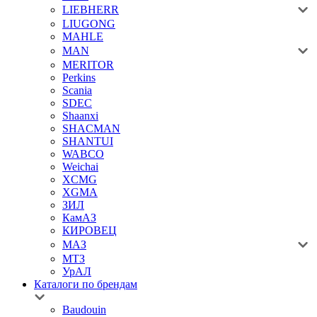
LIEBHERR
LIUGONG
MAHLE
MAN
MERITOR
Perkins
Scania
SDEC
Shaanxi
SHACMAN
SHANTUI
WABCO
Weichai
XCMG
XGMA
ЗИЛ
КамАЗ
КИРОВЕЦ
МАЗ
МТЗ
УрАЛ
Каталоги по брендам
Baudouin