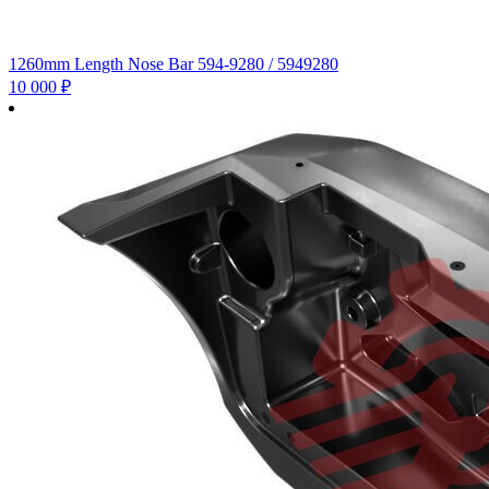
1260mm Length Nose Bar 594-9280 / 5949280
10 000
₽