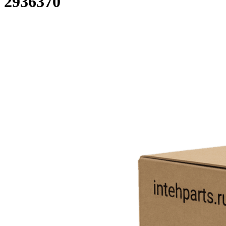
2936370