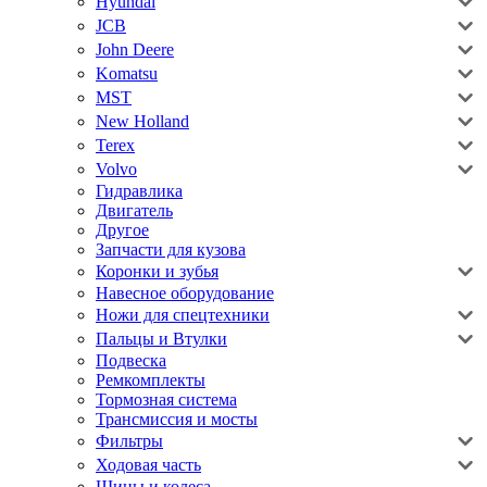
Hyundai
JCB
John Deere
Komatsu
MST
New Holland
Terex
Volvo
Гидравлика
Двигатель
Другое
Запчасти для кузова
Коронки и зубья
Навесное оборудование
Ножи для спецтехники
Пальцы и Втулки
Подвеска
Ремкомплекты
Тормозная система
Трансмиссия и мосты
Фильтры
Ходовая часть
Шины и колеса