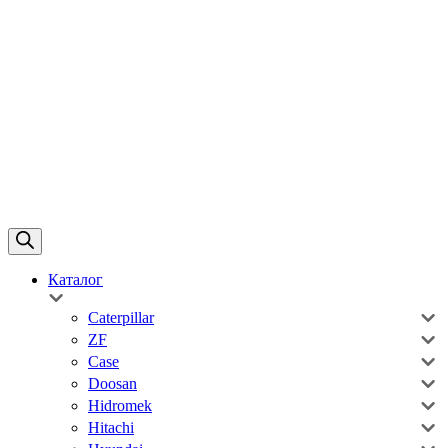
Каталог
Caterpillar
ZF
Case
Doosan
Hidromek
Hitachi