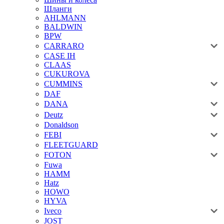
Шланги
AHLMANN
BALDWIN
BPW
CARRARO
CASE IH
CLAAS
CUKUROVA
CUMMINS
DAF
DANA
Deutz
Donaldson
FEBI
FLEETGUARD
FOTON
Fuwa
HAMM
Hatz
HOWO
HYVA
Iveco
JOST