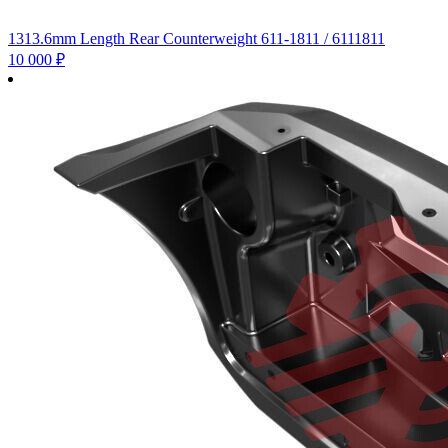
1313.6mm Length Rear Counterweight 611-1811 / 6111811
10 000
₽