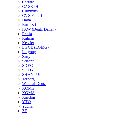
Carraro
CASE-IH
Cummins
CVS Ferrari
Dana
Fantuzzi
FAW (Deutz-Dalian)
Fresia
Kalmar
Kessler
LGCE (LGMG)
Liugong
Sany
Schopf
SDEC
SDLG
SHANTUI
Terberg
Weichai-Deutz
XCMG
XGMA
Xinchai
YTO
Yuchai
ZF