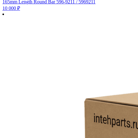
165mm Length Round Bar 596-9211 / 5969211
10 000
₽