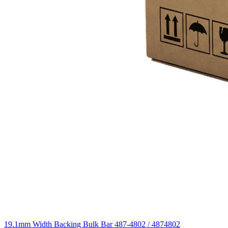
19.1mm Width Backing Bulk Bar 487-4802 / 4874802