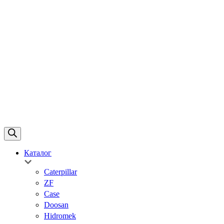
Каталог
Caterpillar
ZF
Case
Doosan
Hidromek