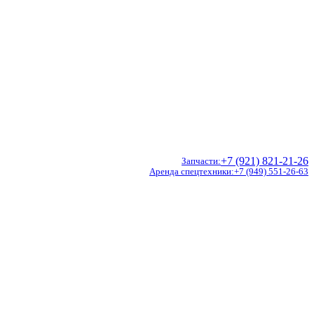
+7 (921) 821-21-26
Запчасти
Аренда спецтехники
+7 (949) 551-26-63
Doosan
Hidromek
CVS Ferrari