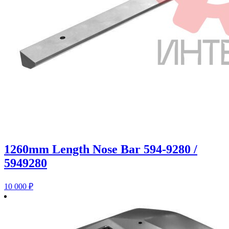
1260mm Length Nose Bar 594-9280 /
5949280
10 000
₽