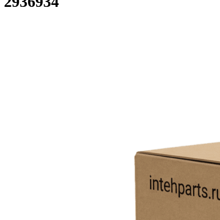
2936934