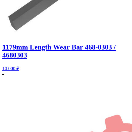
1179mm Length Wear Bar 468-0303 /
4680303
10 000
₽