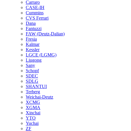
Carraro
CASE-IH
Cummins
CVS Ferrari
Dana
Fantuzzi
FAW (Deutz-Dalian)
Fresia
Kalmar
Kessler
LGCE (LGMG)
Liugong
Sany
Schopf
SDEC
SDLG
SHANTUI
Terberg
Weichai-Deutz
XCMG
XGMA
Xinchai
YTO
Yuchai
ZF