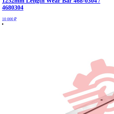
1252mm Length Wear Bar 468-0304 /
4680304
10 000
₽