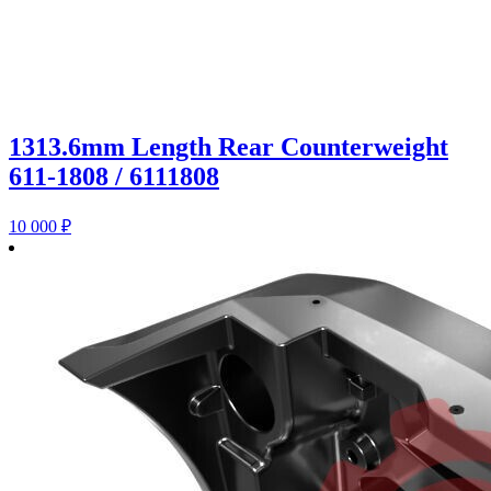
1313.6mm Length Rear Counterweight
611-1808 / 6111808
10 000
₽