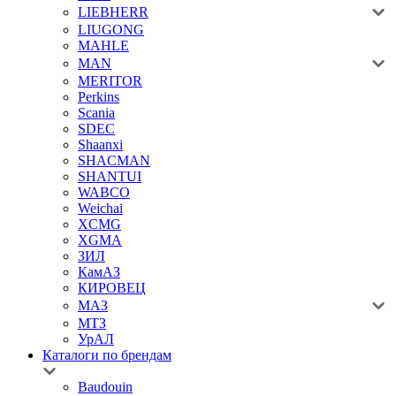
LIEBHERR
LIUGONG
MAHLE
MAN
MERITOR
Perkins
Scania
SDEC
Shaanxi
SHACMAN
SHANTUI
WABCO
Weichai
XCMG
XGMA
ЗИЛ
КамАЗ
КИРОВЕЦ
МАЗ
МТЗ
УрАЛ
Каталоги по брендам
Baudouin