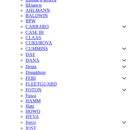
Шланги
AHLMANN
BALDWIN
BPW
CARRARO
CASE IH
CLAAS
CUKUROVA
CUMMINS
DAF
DANA
Deutz
Donaldson
FEBI
FLEETGUARD
FOTON
Fuwa
HAMM
Hatz
HOWO
HYVA
Iveco
JOST