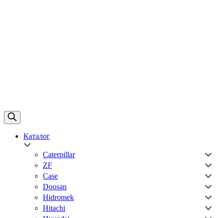
Каталог
Caterpillar
ZF
Case
Doosan
Hidromek
Hitachi