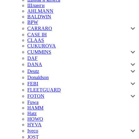
Шланги
AHLMANN
BALDWIN
BPW
CARRARO
CASE IH
CLAAS
CUKUROVA
CUMMINS
DAF
DANA
Deutz
Donaldson
FEBI
FLEETGUARD
FOTON
Fuwa
HAMM
Hatz
HOWO
HYVA
Iveco
JOST