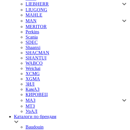
LIEBHERR
LIUGONG
MAHLE
MAN
MERITOR
Perkins
Scania
SDEC
Shaanxi
SHACMAN
SHANTUI
WABCO
Weichai
XCMG
XGMA
ЗИЛ
КамАЗ
КИРОВЕЦ
МАЗ
МТЗ
УрАЛ
Каталоги по брендам
Baudouin