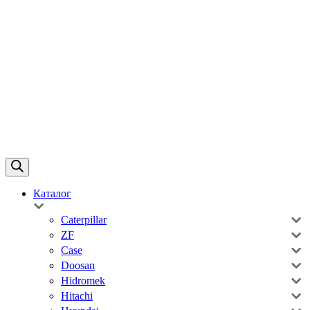
Каталог
Caterpillar
ZF
Case
Doosan
Hidromek
Hitachi