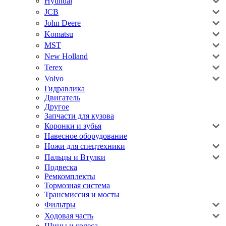
Hyundai
JCB
John Deere
Komatsu
MST
New Holland
Terex
Volvo
Гидравлика
Двигатель
Другое
Запчасти для кузова
Коронки и зубья
Навесное оборудование
Ножи для спецтехники
Пальцы и Втулки
Подвеска
Ремкомплекты
Тормозная система
Трансмиссия и мосты
Фильтры
Ходовая часть
Шины и колеса