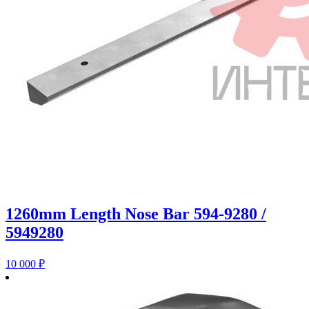
1260mm Length Nose Bar 594-9280 /
5949280
10 000
₽