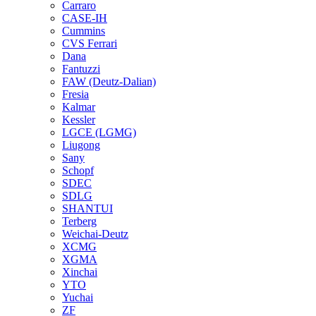
Carraro
CASE-IH
Cummins
CVS Ferrari
Dana
Fantuzzi
FAW (Deutz-Dalian)
Fresia
Kalmar
Kessler
LGCE (LGMG)
Liugong
Sany
Schopf
SDEC
SDLG
SHANTUI
Terberg
Weichai-Deutz
XCMG
XGMA
Xinchai
YTO
Yuchai
ZF