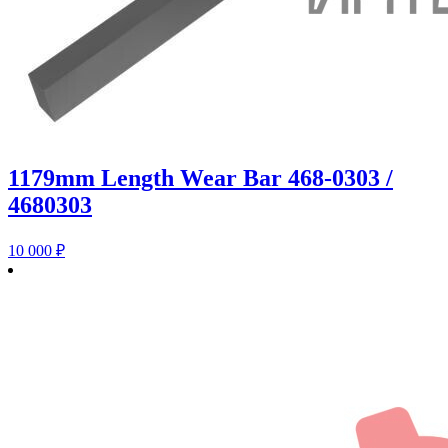
1179mm Length Wear Bar 468-0303 /
4680303
10 000
₽