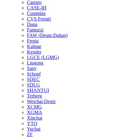
Carraro
CASE-IH
Cummins
CVS Ferrari
Dana
Fantuzzi
FAW (Deutz-Dalian)
Fresia
Kalmar
Kessler
LGCE (LGMG)
Liugong
Sany
Schopf
SDEC
SDLG
SHANTUI
Terberg
Weichai-Deutz
XCMG
XGMA
Xinchai
YTO
Yuchai
ZF