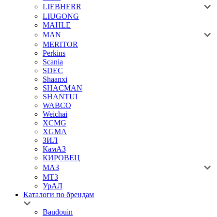
LIEBHERR
LIUGONG
MAHLE
MAN
MERITOR
Perkins
Scania
SDEC
Shaanxi
SHACMAN
SHANTUI
WABCO
Weichai
XCMG
XGMA
ЗИЛ
КамАЗ
КИРОВЕЦ
МАЗ
МТЗ
УрАЛ
Каталоги по брендам
Baudouin