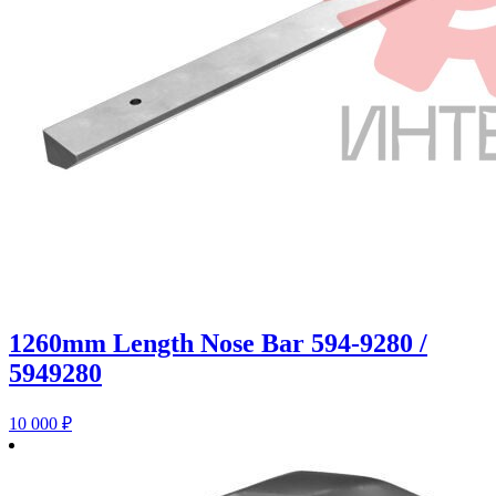
1260mm Length Nose Bar 594-9280 /
5949280
10 000
₽