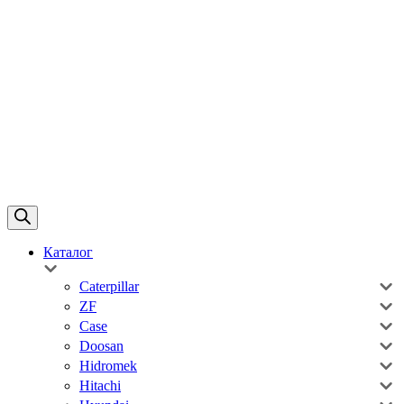
Каталог
Caterpillar
ZF
Case
Doosan
Hidromek
Hitachi