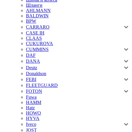
Шланги
AHLMANN
BALDWIN
BPW
CARRARO
CASE IH
CLAAS
CUKUROVA
CUMMINS
DAF
DANA
Deutz
Donaldson
FEBI
FLEETGUARD
FOTON
Fuwa
HAMM
Hatz
HOWO
HYVA
Iveco
JOST