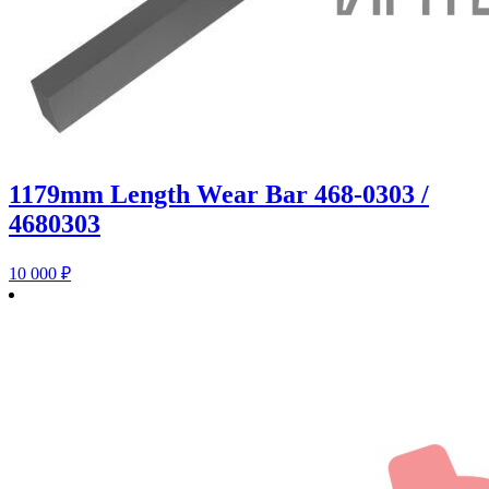
1179mm Length Wear Bar 468-0303 /
4680303
10 000
₽