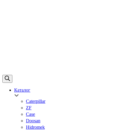
Каталог
Caterpillar
ZF
Case
Doosan
Hidromek