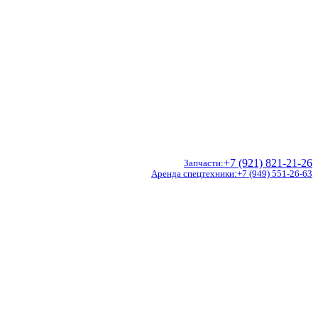
+7 (921) 821-21-26
Запчасти
Аренда спецтехники
+7 (949) 551-26-63
Doosan
Hidromek
CVS Ferrari