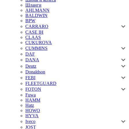
Шланги
AHLMANN
BALDWIN
BPW
CARRARO
CASE IH
CLAAS
CUKUROVA
CUMMINS
DAF
DANA
Deutz
Donaldson
FEBI
FLEETGUARD
FOTON
Fuwa
HAMM
Hatz
HOWO
HYVA
Iveco
JOST