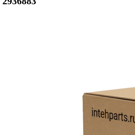
2936883