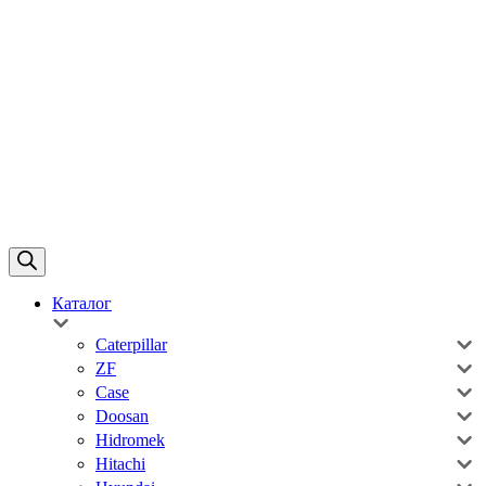
Каталог
Caterpillar
ZF
Case
Doosan
Hidromek
Hitachi