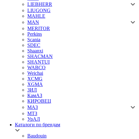
LIEBHERR
LIUGONG
MAHLE
MAN
MERITOR
Perkins
Scania
SDEC
Shaanxi
SHACMAN
SHANTUI
WABCO
Weichai
XCMG
XGMA
ЗИЛ
КамАЗ
КИРОВЕЦ
МАЗ
МТЗ
УрАЛ
Каталоги по брендам
Baudouin