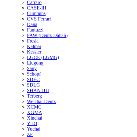
Carraro
CASE-IH
Cummins
CVS Ferrari
Dana
Fantuzzi
FAW (Deutz-Dalian)
Fresia
Kalmar
Kessler
LGCE (LGMG)
Liugong
Sany
Schopf
SDEC
SDLG
SHANTUI
Terberg
Weichai-Deutz
XCMG
XGMA
Xinchai
YTO
Yuchai
ZF