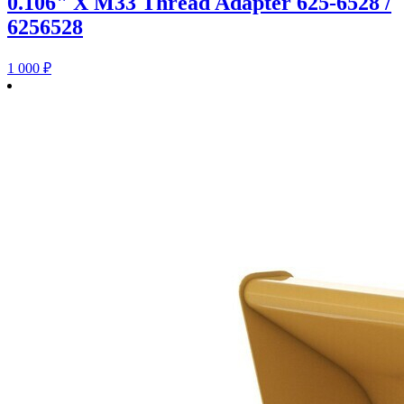
0.106" X M33 Thread Adapter 625-6528 /
6256528
1 000
₽