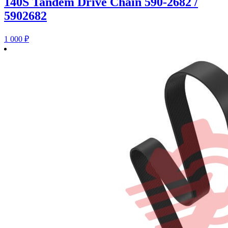
140S Tandem Drive Chain 590-2682 /
5902682
1 000
₽