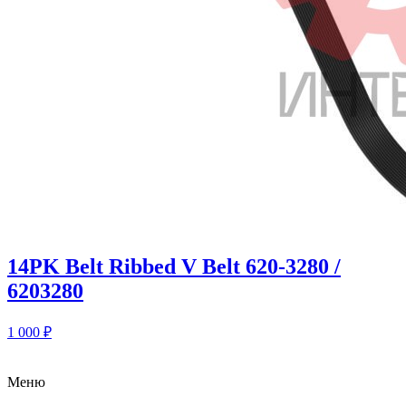
14PK Belt Ribbed V Belt 620-3280 /
6203280
1 000
₽
Меню