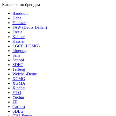
Каталоги по брендам
Baudouin
Dana
Fantuzzi
FAW (Deutz-Dalian)
Fresia
Kalmar
Kessler
LGCE (LGMG)
Liugong
Sany
Schopf
SDEC
Terberg
Weichai-Deutz
XCMG
XGMA
Xinchai
YTO
Yuchai
ZF
Carraro
SDLG
CVS Ferrari