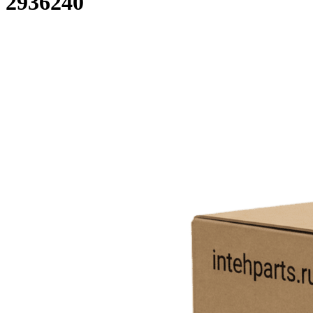
2936240