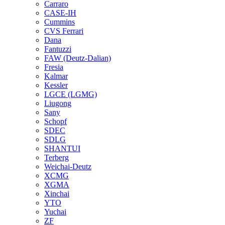
Carraro
CASE-IH
Cummins
CVS Ferrari
Dana
Fantuzzi
FAW (Deutz-Dalian)
Fresia
Kalmar
Kessler
LGCE (LGMG)
Liugong
Sany
Schopf
SDEC
SDLG
SHANTUI
Terberg
Weichai-Deutz
XCMG
XGMA
Xinchai
YTO
Yuchai
ZF