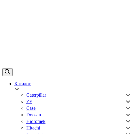
Каталог
Caterpillar
ZF
Case
Doosan
Hidromek
Hitachi