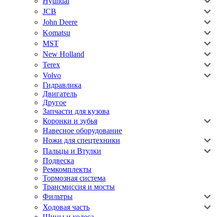
Hyundai
JCB
John Deere
Komatsu
MST
New Holland
Terex
Volvo
Гидравлика
Двигатель
Другое
Запчасти для кузова
Коронки и зубья
Навесное оборудование
Ножи для спецтехники
Пальцы и Втулки
Подвеска
Ремкомплекты
Тормозная система
Трансмиссия и мосты
Фильтры
Ходовая часть
Шины и колеса