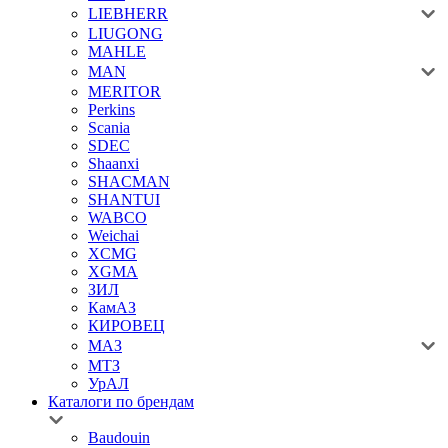
LIEBHERR
LIUGONG
MAHLE
MAN
MERITOR
Perkins
Scania
SDEC
Shaanxi
SHACMAN
SHANTUI
WABCO
Weichai
XCMG
XGMA
ЗИЛ
КамАЗ
КИРОВЕЦ
МАЗ
МТЗ
УрАЛ
Каталоги по брендам
Baudouin