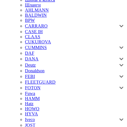
Шланги
AHLMANN
BALDWIN
BPW
CARRARO
CASE IH
CLAAS
CUKUROVA
CUMMINS
DAF
DANA
Deutz
Donaldson
FEBI
FLEETGUARD
FOTON
Fuwa
HAMM
Hatz
HOWO
HYVA
Iveco
JOST