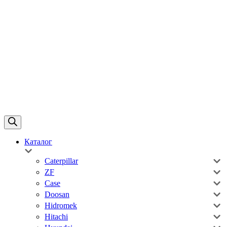
Каталог
Caterpillar
ZF
Case
Doosan
Hidromek
Hitachi