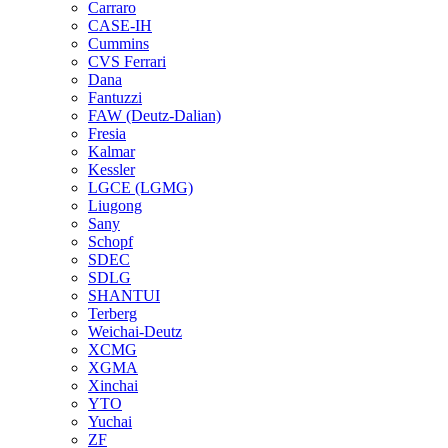
Carraro
CASE-IH
Cummins
CVS Ferrari
Dana
Fantuzzi
FAW (Deutz-Dalian)
Fresia
Kalmar
Kessler
LGCE (LGMG)
Liugong
Sany
Schopf
SDEC
SDLG
SHANTUI
Terberg
Weichai-Deutz
XCMG
XGMA
Xinchai
YTO
Yuchai
ZF