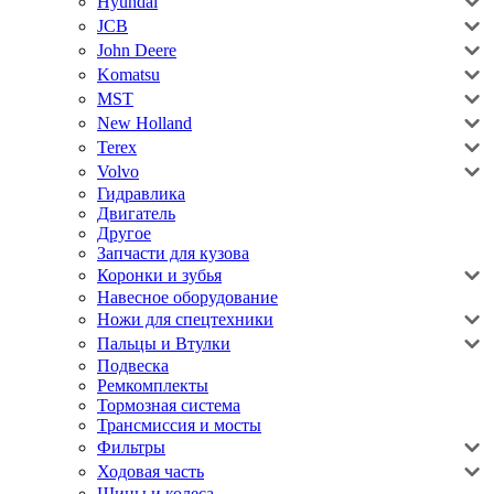
Hyundai
JCB
John Deere
Komatsu
MST
New Holland
Terex
Volvo
Гидравлика
Двигатель
Другое
Запчасти для кузова
Коронки и зубья
Навесное оборудование
Ножи для спецтехники
Пальцы и Втулки
Подвеска
Ремкомплекты
Тормозная система
Трансмиссия и мосты
Фильтры
Ходовая часть
Шины и колеса