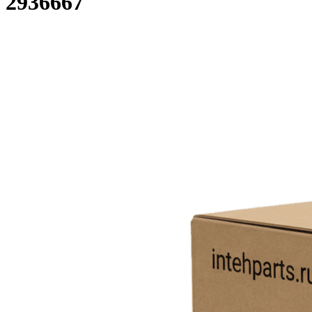
2936667