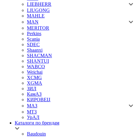
LIEBHERR
LIUGONG
MAHLE
MAN
MERITOR
Perkins
Scania
SDEC
Shaanxi
SHACMAN
SHANTUI
WABCO
Weichai
XCMG
XGMA
ЗИЛ
КамАЗ
КИРОВЕЦ
МАЗ
МТЗ
УрАЛ
Каталоги по брендам
Baudouin