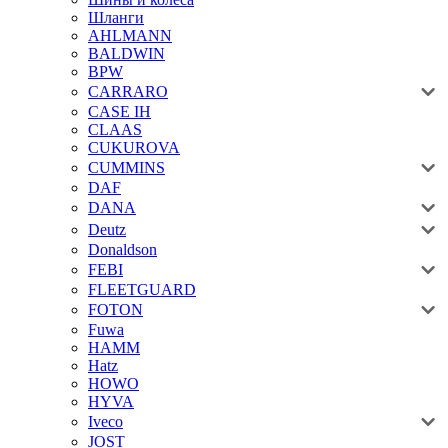
Шланги
AHLMANN
BALDWIN
BPW
CARRARO
CASE IH
CLAAS
CUKUROVA
CUMMINS
DAF
DANA
Deutz
Donaldson
FEBI
FLEETGUARD
FOTON
Fuwa
HAMM
Hatz
HOWO
HYVA
Iveco
JOST