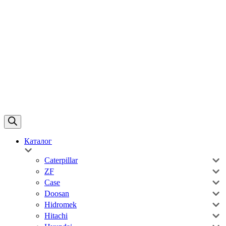
Каталог
Caterpillar
ZF
Case
Doosan
Hidromek
Hitachi