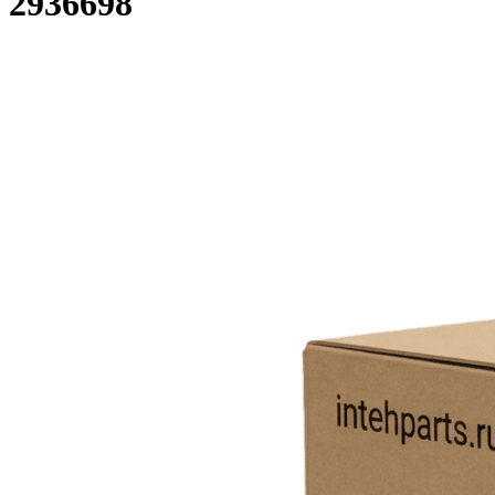
2936698