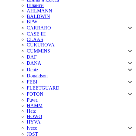
Шланги
AHLMANN
BALDWIN
BPW
CARRARO
CASE IH
CLAAS
CUKUROVA
CUMMINS
DAF
DANA
Deutz
Donaldson
FEBI
FLEETGUARD
FOTON
Fuwa
HAMM
Hatz
HOWO
HYVA
Iveco
JOST