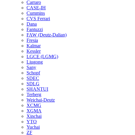
Carraro
CASE-IH
Cummins
CVS Ferrari
Dana
Fantuzzi
FAW (Deutz-Dalian)
Fresia
Kalmar
Kessler
LGCE (LGMG)
Liugong
Sany
Schopf
SDEC
SDLG
SHANTUI
Terberg
Weichai-Deutz
XCMG
XGMA
Xinchai
YTO
Yuchai
ZF