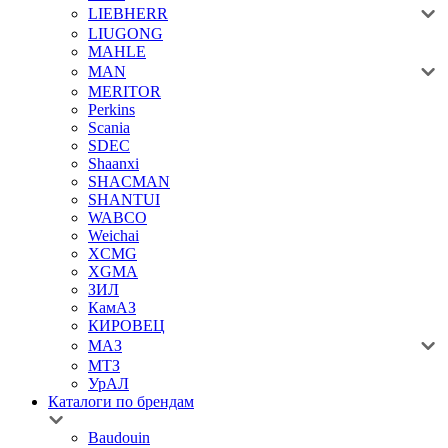
LIEBHERR
LIUGONG
MAHLE
MAN
MERITOR
Perkins
Scania
SDEC
Shaanxi
SHACMAN
SHANTUI
WABCO
Weichai
XCMG
XGMA
ЗИЛ
КамАЗ
КИРОВЕЦ
МАЗ
МТЗ
УрАЛ
Каталоги по брендам
Baudouin