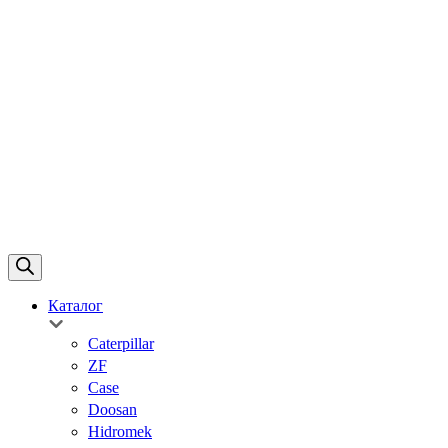
Каталог
Caterpillar
ZF
Case
Doosan
Hidromek