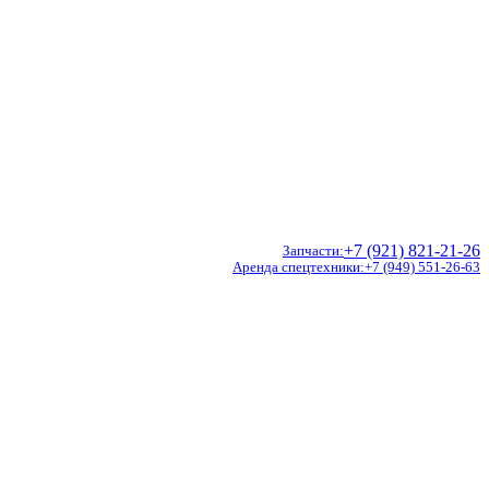
+7 (921) 821-21-26
Запчасти
Аренда спецтехники
+7 (949) 551-26-63
Doosan
Hidromek
CVS Ferrari