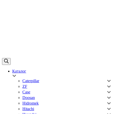
Каталог
Caterpillar
ZF
Case
Doosan
Hidromek
Hitachi