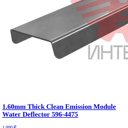
1.60mm Thick Clean Emission Module
Water Deflector 596-4475
1 000
₽