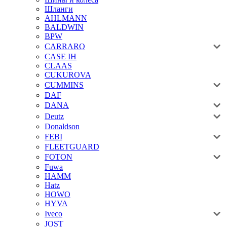
Шланги
AHLMANN
BALDWIN
BPW
CARRARO
CASE IH
CLAAS
CUKUROVA
CUMMINS
DAF
DANA
Deutz
Donaldson
FEBI
FLEETGUARD
FOTON
Fuwa
HAMM
Hatz
HOWO
HYVA
Iveco
JOST