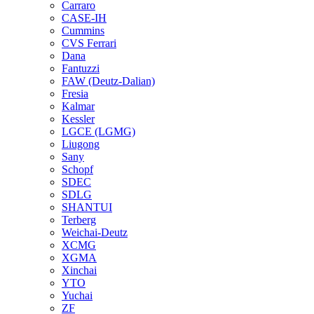
Carraro
CASE-IH
Cummins
CVS Ferrari
Dana
Fantuzzi
FAW (Deutz-Dalian)
Fresia
Kalmar
Kessler
LGCE (LGMG)
Liugong
Sany
Schopf
SDEC
SDLG
SHANTUI
Terberg
Weichai-Deutz
XCMG
XGMA
Xinchai
YTO
Yuchai
ZF