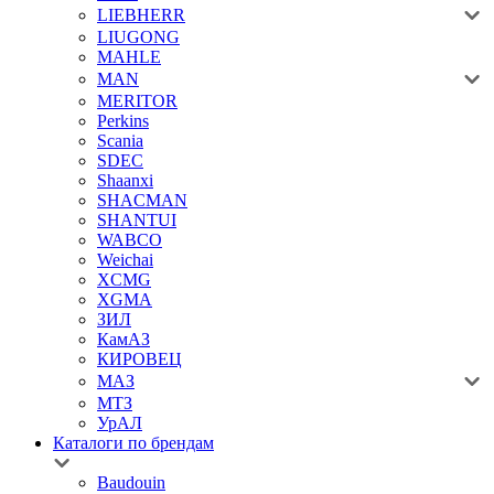
LIEBHERR
LIUGONG
MAHLE
MAN
MERITOR
Perkins
Scania
SDEC
Shaanxi
SHACMAN
SHANTUI
WABCO
Weichai
XCMG
XGMA
ЗИЛ
КамАЗ
КИРОВЕЦ
МАЗ
МТЗ
УрАЛ
Каталоги по брендам
Baudouin