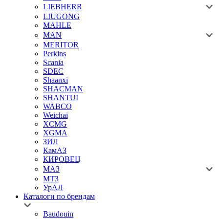
LIEBHERR
LIUGONG
MAHLE
MAN
MERITOR
Perkins
Scania
SDEC
Shaanxi
SHACMAN
SHANTUI
WABCO
Weichai
XCMG
XGMA
ЗИЛ
КамАЗ
КИРОВЕЦ
МАЗ
МТЗ
УрАЛ
Каталоги по брендам
Baudouin