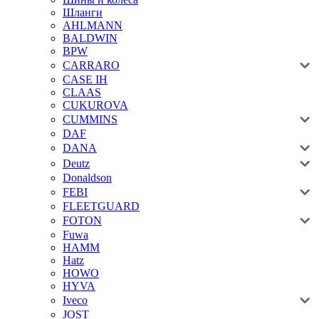
Шланги
AHLMANN
BALDWIN
BPW
CARRARO
CASE IH
CLAAS
CUKUROVA
CUMMINS
DAF
DANA
Deutz
Donaldson
FEBI
FLEETGUARD
FOTON
Fuwa
HAMM
Hatz
HOWO
HYVA
Iveco
JOST