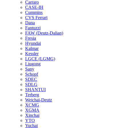
Carraro
CASE-IH
Cummins
CVS Ferrari
Dana
Fantuzzi
FAW (Deutz-Dalian)
Fresia
Hyundai
Kalmar
Kessler
LGCE (LGMG)
Liugong
Sany
Schopf
SDEC
SDLG
SHANTUI
Terberg
Weichai-Deutz
XCMG
XGMA
Xinchai
YTO
Yuchai