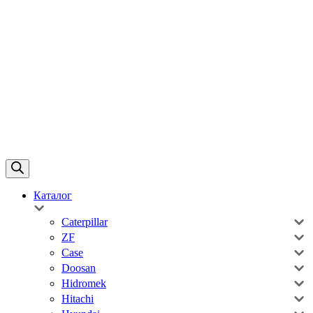
Каталог
Caterpillar
ZF
Case
Doosan
Hidromek
Hitachi