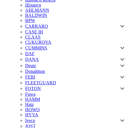
Шланги
AHLMANN
BALDWIN
BPW
CARRARO
CASE IH
CLAAS
CUKUROVA
CUMMINS
DAF
DANA
Deutz
Donaldson
FEBI
FLEETGUARD
FOTON
Fuwa
HAMM
Hatz
HOWO
HYVA
Iveco
JOST