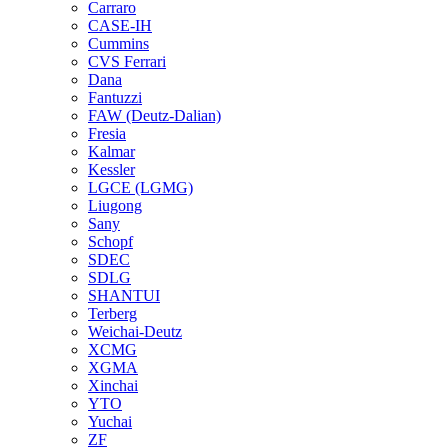
Carraro
CASE-IH
Cummins
CVS Ferrari
Dana
Fantuzzi
FAW (Deutz-Dalian)
Fresia
Kalmar
Kessler
LGCE (LGMG)
Liugong
Sany
Schopf
SDEC
SDLG
SHANTUI
Terberg
Weichai-Deutz
XCMG
XGMA
Xinchai
YTO
Yuchai
ZF