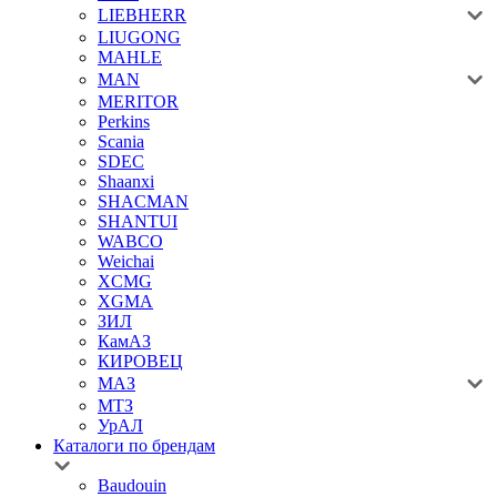
LIEBHERR
LIUGONG
MAHLE
MAN
MERITOR
Perkins
Scania
SDEC
Shaanxi
SHACMAN
SHANTUI
WABCO
Weichai
XCMG
XGMA
ЗИЛ
КамАЗ
КИРОВЕЦ
МАЗ
МТЗ
УрАЛ
Каталоги по брендам
Baudouin