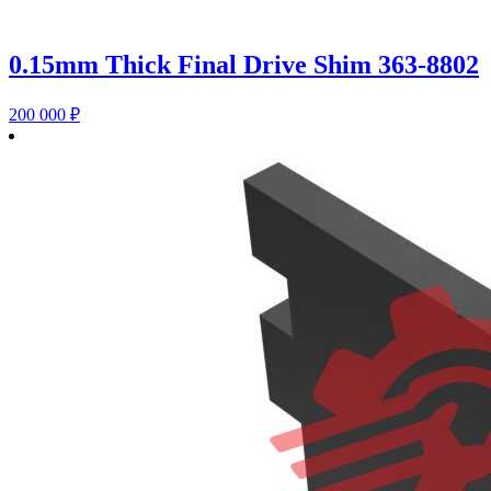
0.15mm Thick Final Drive Shim 363-8802
200 000
₽