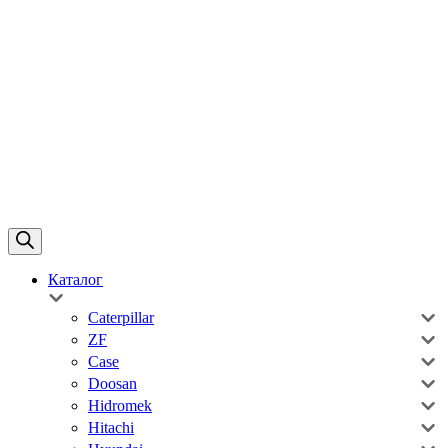
Каталог
Caterpillar
ZF
Case
Doosan
Hidromek
Hitachi