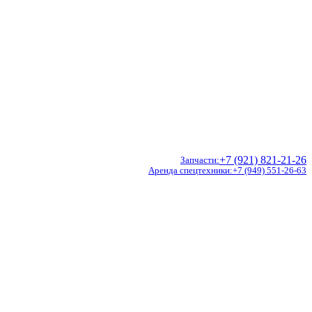
+7 (921) 821-21-26
Запчасти
Аренда спецтехники
+7 (949) 551-26-63
Doosan
Hidromek
CVS Ferrari