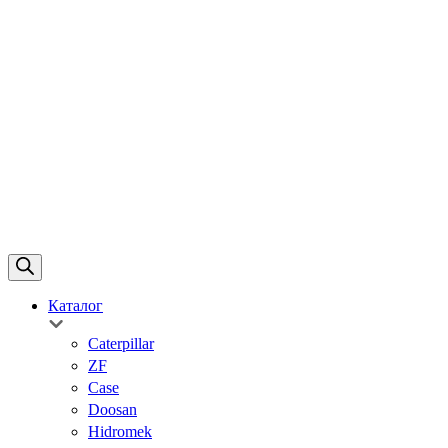
Каталог
Caterpillar
ZF
Case
Doosan
Hidromek