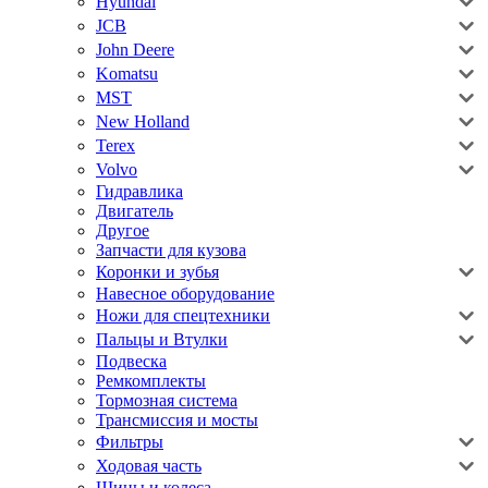
Hyundai
JCB
John Deere
Komatsu
MST
New Holland
Terex
Volvo
Гидравлика
Двигатель
Другое
Запчасти для кузова
Коронки и зубья
Навесное оборудование
Ножи для спецтехники
Пальцы и Втулки
Подвеска
Ремкомплекты
Тормозная система
Трансмиссия и мосты
Фильтры
Ходовая часть
Шины и колеса