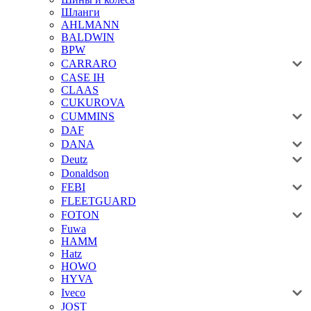
Шланги
AHLMANN
BALDWIN
BPW
CARRARO
CASE IH
CLAAS
CUKUROVA
CUMMINS
DAF
DANA
Deutz
Donaldson
FEBI
FLEETGUARD
FOTON
Fuwa
HAMM
Hatz
HOWO
HYVA
Iveco
JOST