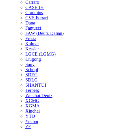
Carraro
CASE-IH
Cummins
CVS Ferrari
Dana
Fantuzzi
FAW (Deutz-Dalian)
Fresia
Kalmar
Kessler
LGCE (LGMG)
Liugong
Sany
Schopf
SDEC
SDLG
SHANTUI
Terberg
Weichai-Deutz
XCMG
XGMA
Xinchai
YTO
Yuchai
ZF