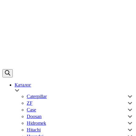
Каталог
Caterpillar
ZF
Case
Doosan
Hidromek
Hitachi