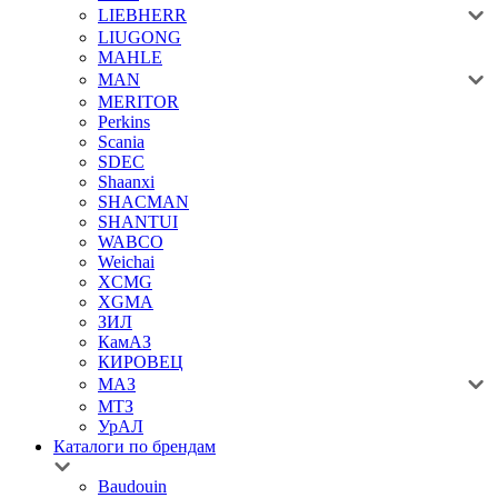
LIEBHERR
LIUGONG
MAHLE
MAN
MERITOR
Perkins
Scania
SDEC
Shaanxi
SHACMAN
SHANTUI
WABCO
Weichai
XCMG
XGMA
ЗИЛ
КамАЗ
КИРОВЕЦ
МАЗ
МТЗ
УрАЛ
Каталоги по брендам
Baudouin