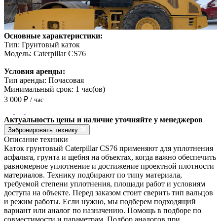
Основные характеристики:
Тип:
Грунтовый каток
Модель:
Caterpillar CS76
Условия аренды:
Тип аренды:
Почасовая
Минимальный срок:
1 час(ов)
3 000
₽
/ час
Актуальность цены и наличие уточняйте у менеджеров
Забронировать технику
Описание техники
Каток грунтовый Caterpillar CS76 применяют для уплотнения
асфальта, грунта и щебня на объектах, когда важно обеспечить
равномерное уплотнение и достижение проектной плотности
материалов. Технику подбирают по типу материала,
требуемой степени уплотнения, площади работ и условиям
доступа на объекте. Перед заказом стоит сверить тип вальцов
и режим работы. Если нужно, мы подберем подходящий
вариант или аналог по назначению. Помощь в подборе по
совместимости и параметрам. Подбор аналогов при