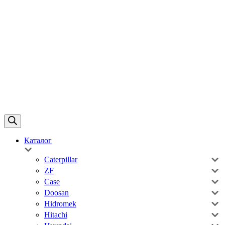
Каталог
Caterpillar
ZF
Case
Doosan
Hidromek
Hitachi