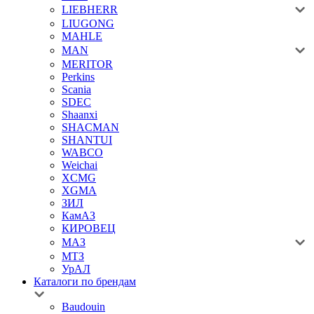
LIEBHERR
LIUGONG
MAHLE
MAN
MERITOR
Perkins
Scania
SDEC
Shaanxi
SHACMAN
SHANTUI
WABCO
Weichai
XCMG
XGMA
ЗИЛ
КамАЗ
КИРОВЕЦ
МАЗ
МТЗ
УрАЛ
Каталоги по брендам
Baudouin