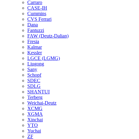
Carraro
CASE-IH
Cummins
CVS Ferrari
Dana
Fantuzzi
FAW (Deutz-Dalian)
Fresia
Kalmar
Kessler
LGCE (LGMG)
Liugong
Sany
Schopf
SDEC
SDLG
SHANTUI
Terberg
Weichai-Deutz
XCMG
XGMA
Xinchai
YTO
Yuchai
ZF