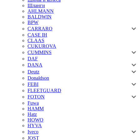
Шланги
AHLMANN
BALDWIN
BPW
CARRARO
CASE IH
CLAAS
CUKUROVA
CUMMINS
DAF
DANA
Deutz
Donaldson
FEBI
FLEETGUARD
FOTON
Fuwa
HAMM
Hatz
HOWO
HYVA
Iveco
JOST