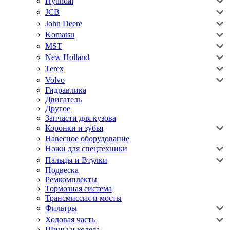
Hyundai
JCB
John Deere
Komatsu
MST
New Holland
Terex
Volvo
Гидравлика
Двигатель
Другое
Запчасти для кузова
Коронки и зубья
Навесное оборудование
Ножи для спецтехники
Пальцы и Втулки
Подвеска
Ремкомплекты
Тормозная система
Трансмиссия и мосты
Фильтры
Ходовая часть
Шины и колеса