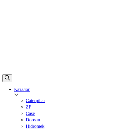
Каталог
Caterpillar
ZF
Case
Doosan
Hidromek