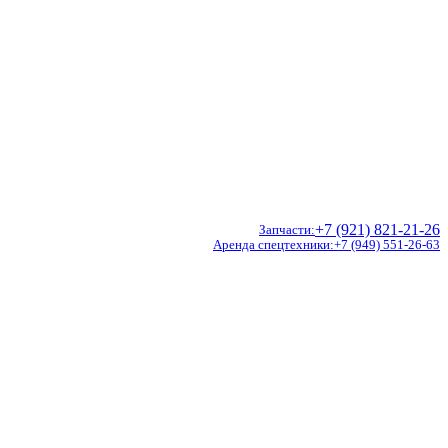
+7 (921) 821-21-26
Запчасти
Аренда спецтехники
+7 (949) 551-26-63
Doosan
Hidromek
CVS Ferrari