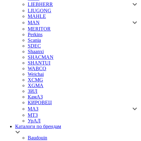
LIEBHERR
LIUGONG
MAHLE
MAN
MERITOR
Perkins
Scania
SDEC
Shaanxi
SHACMAN
SHANTUI
WABCO
Weichai
XCMG
XGMA
ЗИЛ
КамАЗ
КИРОВЕЦ
МАЗ
МТЗ
УрАЛ
Каталоги по брендам
Baudouin