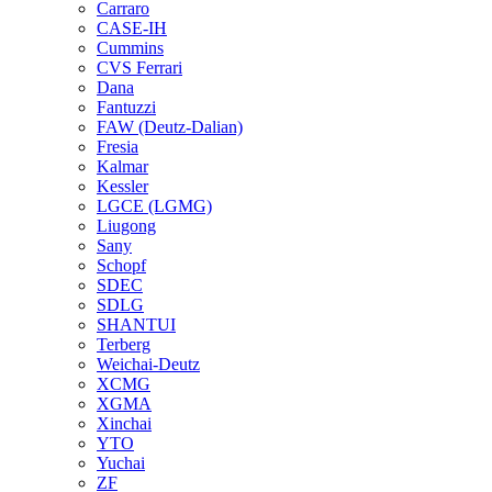
Carraro
CASE-IH
Cummins
CVS Ferrari
Dana
Fantuzzi
FAW (Deutz-Dalian)
Fresia
Kalmar
Kessler
LGCE (LGMG)
Liugong
Sany
Schopf
SDEC
SDLG
SHANTUI
Terberg
Weichai-Deutz
XCMG
XGMA
Xinchai
YTO
Yuchai
ZF