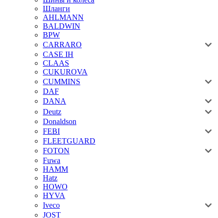
Шланги
AHLMANN
BALDWIN
BPW
CARRARO
CASE IH
CLAAS
CUKUROVA
CUMMINS
DAF
DANA
Deutz
Donaldson
FEBI
FLEETGUARD
FOTON
Fuwa
HAMM
Hatz
HOWO
HYVA
Iveco
JOST