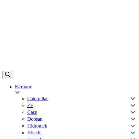
Каталог
Caterpillar
ZF
Case
Doosan
Hidromek
Hitachi