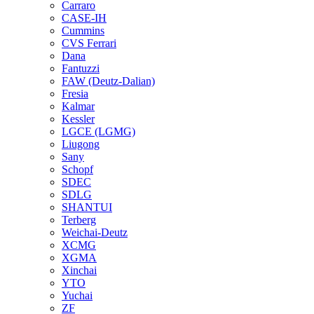
Carraro
CASE-IH
Cummins
CVS Ferrari
Dana
Fantuzzi
FAW (Deutz-Dalian)
Fresia
Kalmar
Kessler
LGCE (LGMG)
Liugong
Sany
Schopf
SDEC
SDLG
SHANTUI
Terberg
Weichai-Deutz
XCMG
XGMA
Xinchai
YTO
Yuchai
ZF