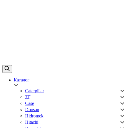
Каталог
Caterpillar
ZF
Case
Doosan
Hidromek
Hitachi