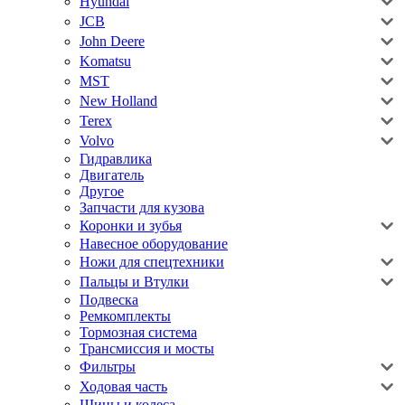
Hyundai
JCB
John Deere
Komatsu
MST
New Holland
Terex
Volvo
Гидравлика
Двигатель
Другое
Запчасти для кузова
Коронки и зубья
Навесное оборудование
Ножи для спецтехники
Пальцы и Втулки
Подвеска
Ремкомплекты
Тормозная система
Трансмиссия и мосты
Фильтры
Ходовая часть
Шины и колеса