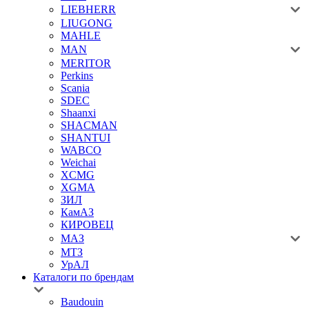
LIEBHERR
LIUGONG
MAHLE
MAN
MERITOR
Perkins
Scania
SDEC
Shaanxi
SHACMAN
SHANTUI
WABCO
Weichai
XCMG
XGMA
ЗИЛ
КамАЗ
КИРОВЕЦ
МАЗ
МТЗ
УрАЛ
Каталоги по брендам
Baudouin