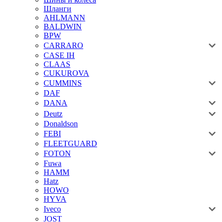
Шланги
AHLMANN
BALDWIN
BPW
CARRARO
CASE IH
CLAAS
CUKUROVA
CUMMINS
DAF
DANA
Deutz
Donaldson
FEBI
FLEETGUARD
FOTON
Fuwa
HAMM
Hatz
HOWO
HYVA
Iveco
JOST