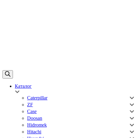
Каталог
Caterpillar
ZF
Case
Doosan
Hidromek
Hitachi