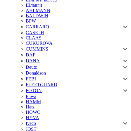
Шланги
AHLMANN
BALDWIN
BPW
CARRARO
CASE IH
CLAAS
CUKUROVA
CUMMINS
DAF
DANA
Deutz
Donaldson
FEBI
FLEETGUARD
FOTON
Fuwa
HAMM
Hatz
HOWO
HYVA
Iveco
JOST