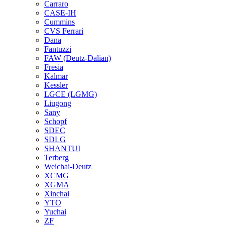
Carraro
CASE-IH
Cummins
CVS Ferrari
Dana
Fantuzzi
FAW (Deutz-Dalian)
Fresia
Kalmar
Kessler
LGCE (LGMG)
Liugong
Sany
Schopf
SDEC
SDLG
SHANTUI
Terberg
Weichai-Deutz
XCMG
XGMA
Xinchai
YTO
Yuchai
ZF