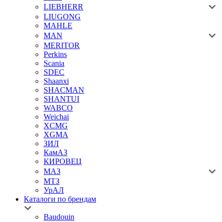
LIEBHERR
LIUGONG
MAHLE
MAN
MERITOR
Perkins
Scania
SDEC
Shaanxi
SHACMAN
SHANTUI
WABCO
Weichai
XCMG
XGMA
ЗИЛ
КамАЗ
КИРОВЕЦ
МАЗ
МТЗ
УрАЛ
Каталоги по брендам
Baudouin