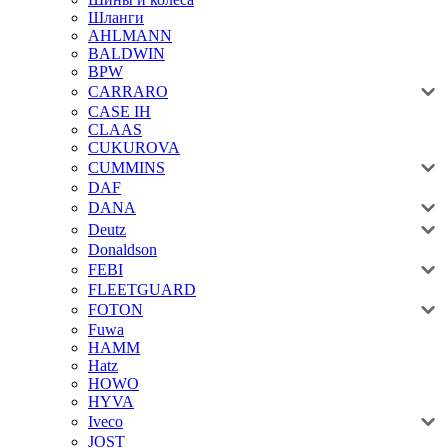
Шланги
AHLMANN
BALDWIN
BPW
CARRARO
CASE IH
CLAAS
CUKUROVA
CUMMINS
DAF
DANA
Deutz
Donaldson
FEBI
FLEETGUARD
FOTON
Fuwa
HAMM
Hatz
HOWO
HYVA
Iveco
JOST