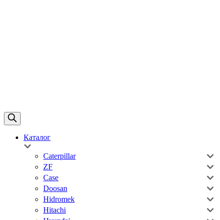
Каталог
Caterpillar
ZF
Case
Doosan
Hidromek
Hitachi