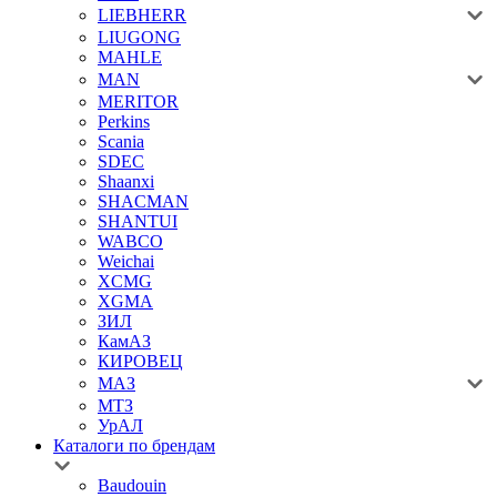
LIEBHERR
LIUGONG
MAHLE
MAN
MERITOR
Perkins
Scania
SDEC
Shaanxi
SHACMAN
SHANTUI
WABCO
Weichai
XCMG
XGMA
ЗИЛ
КамАЗ
КИРОВЕЦ
МАЗ
МТЗ
УрАЛ
Каталоги по брендам
Baudouin