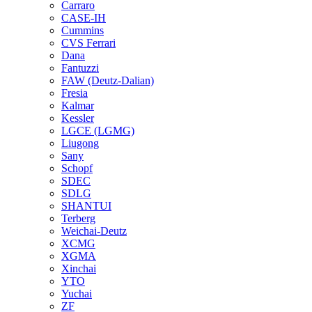
Carraro
CASE-IH
Cummins
CVS Ferrari
Dana
Fantuzzi
FAW (Deutz-Dalian)
Fresia
Kalmar
Kessler
LGCE (LGMG)
Liugong
Sany
Schopf
SDEC
SDLG
SHANTUI
Terberg
Weichai-Deutz
XCMG
XGMA
Xinchai
YTO
Yuchai
ZF