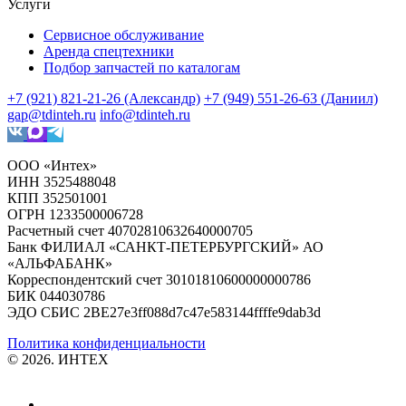
Услуги
Сервисное обслуживание
Аренда спецтехники
Подбор запчастей по каталогам
+7 (921) 821-21-26 (Александр)
+7 (949) 551-26-63 (Даниил)
gap@tdinteh.ru
info@tdinteh.ru
ООО «Интех»
ИНН 3525488048
КПП 352501001
ОГРН 1233500006728
Расчетный счет 40702810632640000705
Банк ФИЛИАЛ «САНКТ-ПЕТЕРБУРГСКИЙ» АО
«АЛЬФАБАНК»
Корреспондентский счет 30101810600000000786
БИК 044030786
ЭДО СБИС 2BE27e3ff088d7c47e583144ffffe9dab3d
Политика конфиденциальности
© 2026. ИНТЕХ