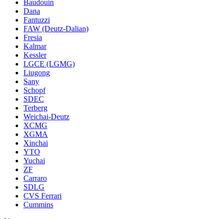
Baudouin
Dana
Fantuzzi
FAW (Deutz-Dalian)
Fresia
Kalmar
Kessler
LGCE (LGMG)
Liugong
Sany
Schopf
SDEC
Terberg
Weichai-Deutz
XCMG
XGMA
Xinchai
YTO
Yuchai
ZF
Carraro
SDLG
CVS Ferrari
Cummins