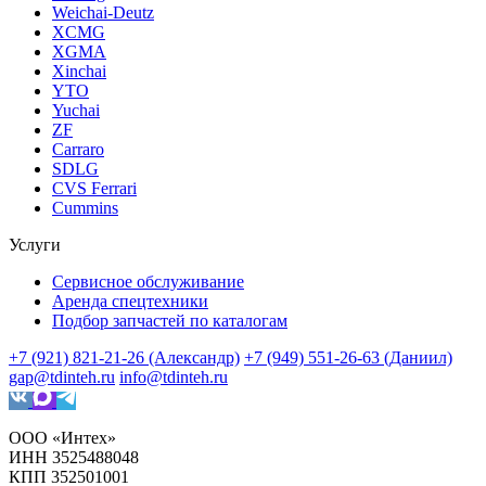
Weichai-Deutz
XCMG
XGMA
Xinchai
YTO
Yuchai
ZF
Carraro
SDLG
CVS Ferrari
Cummins
Услуги
Сервисное обслуживание
Аренда спецтехники
Подбор запчастей по каталогам
+7 (921) 821-21-26 (Александр)
+7 (949) 551-26-63 (Даниил)
gap@tdinteh.ru
info@tdinteh.ru
ООО «Интех»
ИНН 3525488048
КПП 352501001