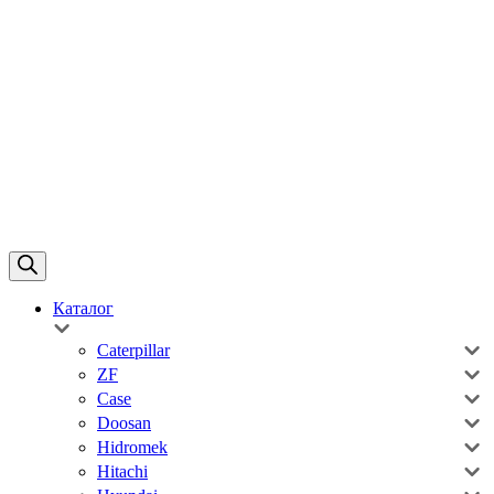
Каталог
Caterpillar
ZF
Case
Doosan
Hidromek
Hitachi