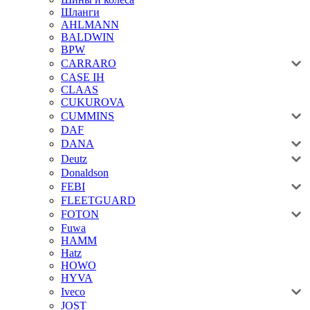
Шланги
AHLMANN
BALDWIN
BPW
CARRARO
CASE IH
CLAAS
CUKUROVA
CUMMINS
DAF
DANA
Deutz
Donaldson
FEBI
FLEETGUARD
FOTON
Fuwa
HAMM
Hatz
HOWO
HYVA
Iveco
JOST