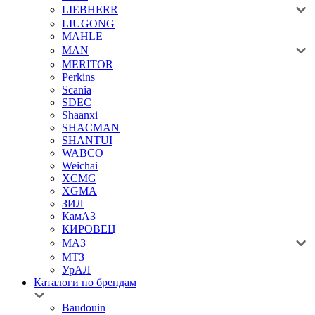
LIEBHERR
LIUGONG
MAHLE
MAN
MERITOR
Perkins
Scania
SDEC
Shaanxi
SHACMAN
SHANTUI
WABCO
Weichai
XCMG
XGMA
ЗИЛ
КамАЗ
КИРОВЕЦ
МАЗ
МТЗ
УрАЛ
Каталоги по брендам
Baudouin