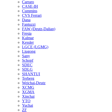
Carraro
CASE-IH
Cummins
CVS Ferrari
Dana
Fantuzzi
FAW (Deutz-Dalian)
Fresia
Kalmar
Kessler
LGCE (LGMG)
Liugong
Sany
Schopf
SDEC
SDLG
SHANTUI
Terberg
Weichai-Deutz
XCMG
XGMA
Xinchai
YTO
Yuchai
ZF