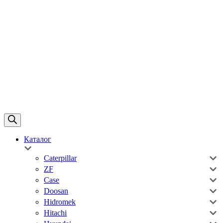
Каталог
Caterpillar
ZF
Case
Doosan
Hidromek
Hitachi