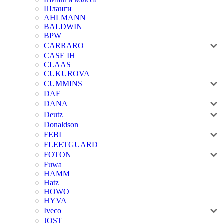
Шланги
AHLMANN
BALDWIN
BPW
CARRARO
CASE IH
CLAAS
CUKUROVA
CUMMINS
DAF
DANA
Deutz
Donaldson
FEBI
FLEETGUARD
FOTON
Fuwa
HAMM
Hatz
HOWO
HYVA
Iveco
JOST