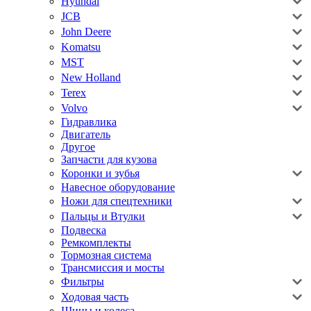
Hyundai
JCB
John Deere
Komatsu
MST
New Holland
Terex
Volvo
Гидравлика
Двигатель
Другое
Запчасти для кузова
Коронки и зубья
Навесное оборудование
Ножи для спецтехники
Пальцы и Втулки
Подвеска
Ремкомплекты
Тормозная система
Трансмиссия и мосты
Фильтры
Ходовая часть
Шины и колеса