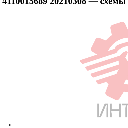
4110015689 20210308 — схемы