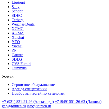
Liugong
Sany
Schopf
SDEC
Terberg
Weichai-Deutz
XCMG
XGMA
Xinchai
YTO
Yuchai
ZF
Carraro
SDLG
CVS Ferrari
Cummins
Услуги
Сервисное обслуживание
Аренда спецтехники
Подбор запчастей по каталогам
+7 (921) 821-21-26 (Александр)
+7 (949) 551-26-63 (Даниил)
gap@tdinteh.ru
info@tdinteh.ru