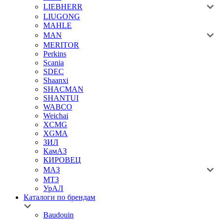
LIEBHERR
LIUGONG
MAHLE
MAN
MERITOR
Perkins
Scania
SDEC
Shaanxi
SHACMAN
SHANTUI
WABCO
Weichai
XCMG
XGMA
ЗИЛ
КамАЗ
КИРОВЕЦ
МАЗ
МТЗ
УрАЛ
Каталоги по брендам
Baudouin