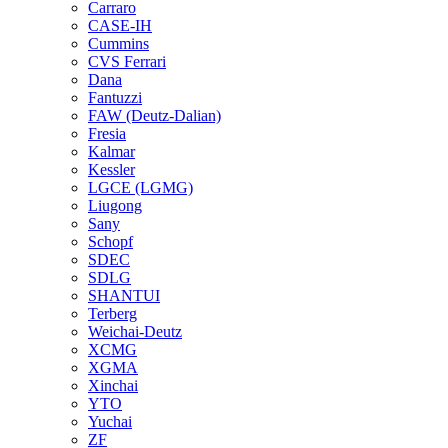
Carraro
CASE-IH
Cummins
CVS Ferrari
Dana
Fantuzzi
FAW (Deutz-Dalian)
Fresia
Kalmar
Kessler
LGCE (LGMG)
Liugong
Sany
Schopf
SDEC
SDLG
SHANTUI
Terberg
Weichai-Deutz
XCMG
XGMA
Xinchai
YTO
Yuchai
ZF