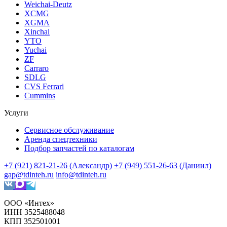
Weichai-Deutz
XCMG
XGMA
Xinchai
YTO
Yuchai
ZF
Carraro
SDLG
CVS Ferrari
Cummins
Услуги
Сервисное обслуживание
Аренда спецтехники
Подбор запчастей по каталогам
+7 (921) 821-21-26 (Александр)
+7 (949) 551-26-63 (Даниил)
gap@tdinteh.ru
info@tdinteh.ru
ООО «Интех»
ИНН 3525488048
КПП 352501001