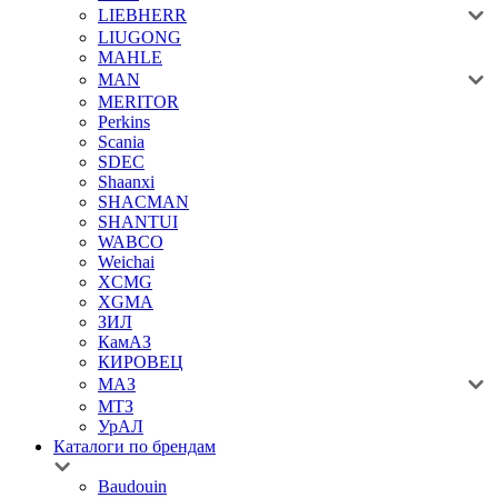
LIEBHERR
LIUGONG
MAHLE
MAN
MERITOR
Perkins
Scania
SDEC
Shaanxi
SHACMAN
SHANTUI
WABCO
Weichai
XCMG
XGMA
ЗИЛ
КамАЗ
КИРОВЕЦ
МАЗ
МТЗ
УрАЛ
Каталоги по брендам
Baudouin