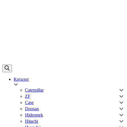
Каталог
Caterpillar
ZF
Case
Doosan
Hidromek
Hitachi