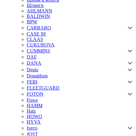
Шланги
AHLMANN
BALDWIN
BPW
CARRARO
CASE IH
CLAAS
CUKUROVA
CUMMINS
DAF
DANA
Deutz
Donaldson
FEBI
FLEETGUARD
FOTON
Fuwa
HAMM
Hatz
HOWO
HYVA
Iveco
JOST