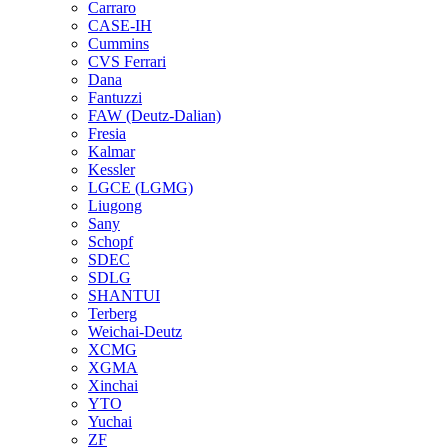
Carraro
CASE-IH
Cummins
CVS Ferrari
Dana
Fantuzzi
FAW (Deutz-Dalian)
Fresia
Kalmar
Kessler
LGCE (LGMG)
Liugong
Sany
Schopf
SDEC
SDLG
SHANTUI
Terberg
Weichai-Deutz
XCMG
XGMA
Xinchai
YTO
Yuchai
ZF