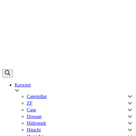
Каталог
Caterpillar
ZF
Case
Doosan
Hidromek
Hitachi