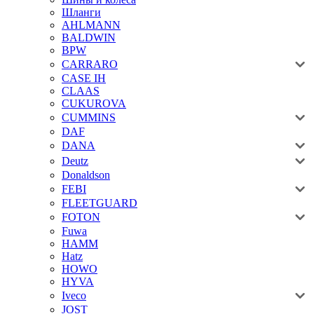
Шланги
AHLMANN
BALDWIN
BPW
CARRARO
CASE IH
CLAAS
CUKUROVA
CUMMINS
DAF
DANA
Deutz
Donaldson
FEBI
FLEETGUARD
FOTON
Fuwa
HAMM
Hatz
HOWO
HYVA
Iveco
JOST