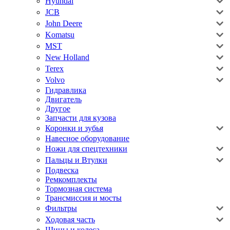
Hyundai
JCB
John Deere
Komatsu
MST
New Holland
Terex
Volvo
Гидравлика
Двигатель
Другое
Запчасти для кузова
Коронки и зубья
Навесное оборудование
Ножи для спецтехники
Пальцы и Втулки
Подвеска
Ремкомплекты
Тормозная система
Трансмиссия и мосты
Фильтры
Ходовая часть
Шины и колеса