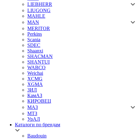
LIEBHERR
LIUGONG
MAHLE
MAN
MERITOR
Perkins
Scania
SDEC
Shaanxi
SHACMAN
SHANTUI
WABCO
Weichai
XCMG
XGMA
ЗИЛ
КамАЗ
КИРОВЕЦ
МАЗ
МТЗ
УрАЛ
Каталоги по брендам
Baudouin