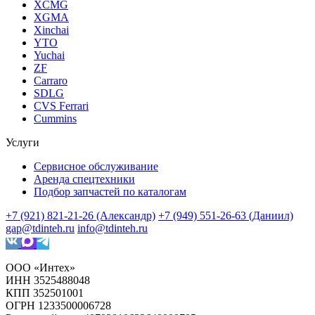
XCMG
XGMA
Xinchai
YTO
Yuchai
ZF
Carraro
SDLG
CVS Ferrari
Cummins
Услуги
Сервисное обслуживание
Аренда спецтехники
Подбор запчастей по каталогам
+7 (921) 821-21-26 (Александр)
+7 (949) 551-26-63 (Даниил)
gap@tdinteh.ru
info@tdinteh.ru
ООО «Интех»
ИНН 3525488048
КПП 352501001
ОГРН 1233500006728