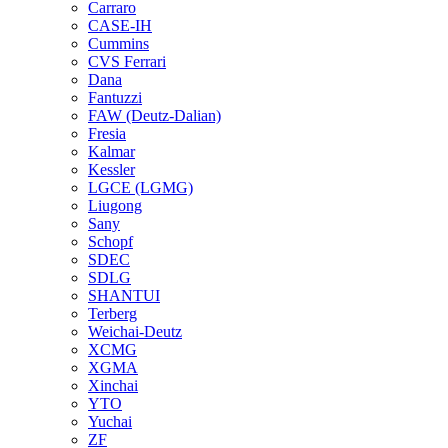
Carraro
CASE-IH
Cummins
CVS Ferrari
Dana
Fantuzzi
FAW (Deutz-Dalian)
Fresia
Kalmar
Kessler
LGCE (LGMG)
Liugong
Sany
Schopf
SDEC
SDLG
SHANTUI
Terberg
Weichai-Deutz
XCMG
XGMA
Xinchai
YTO
Yuchai
ZF