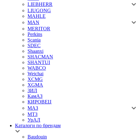
LIEBHERR
LIUGONG
MAHLE
MAN
MERITOR
Perkins
Scania
SDEC
Shaanxi
SHACMAN
SHANTUI
WABCO
Weichai
XCMG
XGMA
ЗИЛ
КамАЗ
КИРОВЕЦ
МАЗ
МТЗ
УрАЛ
Каталоги по брендам
Baudouin