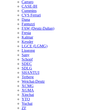
Carraro
CASE-IH
Cummins
CVS Ferrari
Dana
Fantuzzi
FAW (Deutz-Dalian)
Fresia
Kalmar
Kessler
LGCE (LGMG)
Liugong
Sany
Schopf
SDEC
SDLG
SHANTUI
Terberg
Weichai-Deutz
XCMG
XGMA
Xinchai
YTO
Yuchai
ZF