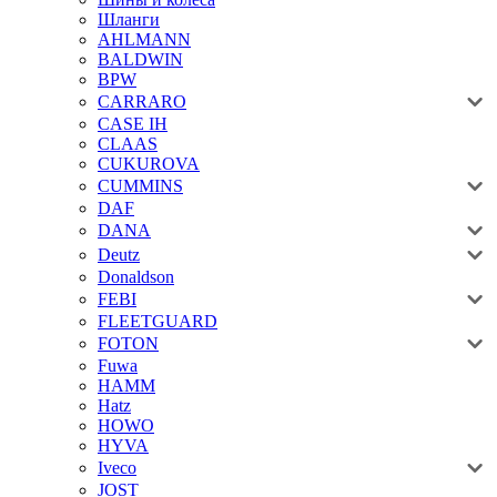
Шланги
AHLMANN
BALDWIN
BPW
CARRARO
CASE IH
CLAAS
CUKUROVA
CUMMINS
DAF
DANA
Deutz
Donaldson
FEBI
FLEETGUARD
FOTON
Fuwa
HAMM
Hatz
HOWO
HYVA
Iveco
JOST