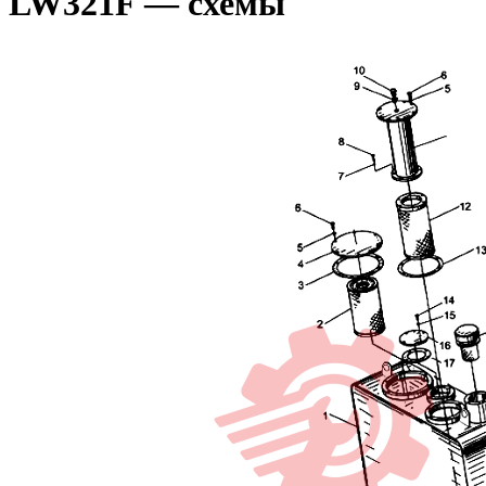
LW321F — схемы