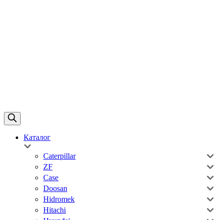
Каталог
Caterpillar
ZF
Case
Doosan
Hidromek
Hitachi